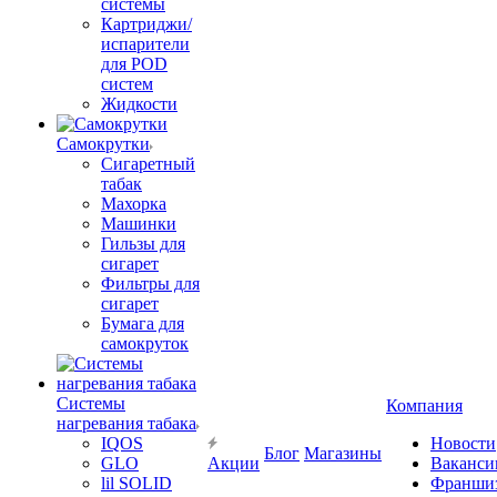
системы
Картриджи/
испарители
для POD
систем
Жидкости
Самокрутки
Сигаретный
табак
Махорка
Машинки
Гильзы для
сигарет
Фильтры для
сигарет
Бумага для
самокруток
Системы
Компания
нагревания табака
IQOS
Новости
Блог
Магазины
GLO
Акции
Ваканси
lil SOLID
Франши