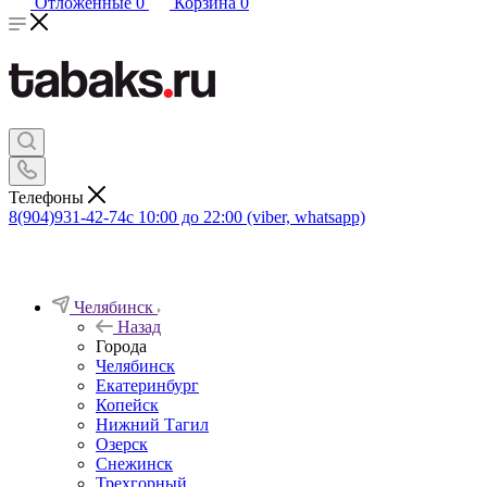
Отложенные
0
Корзина
0
Телефоны
8(904)931-42-74
с 10:00 до 22:00 (viber, whatsapp)
Челябинск
Назад
Города
Челябинск
Екатеринбург
Копейск
Нижний Тагил
Озерск
Снежинск
Трехгорный