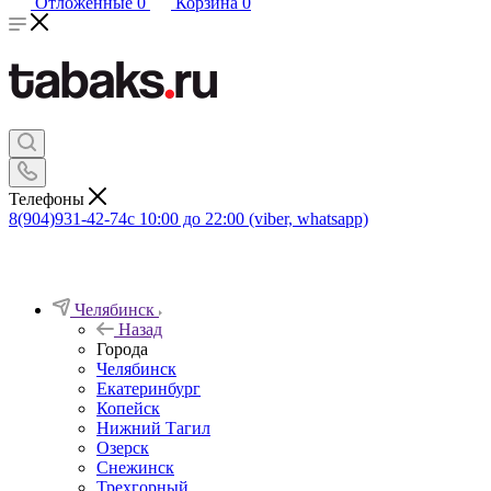
Отложенные
0
Корзина
0
Телефоны
8(904)931-42-74
с 10:00 до 22:00 (viber, whatsapp)
Челябинск
Назад
Города
Челябинск
Екатеринбург
Копейск
Нижний Тагил
Озерск
Снежинск
Трехгорный