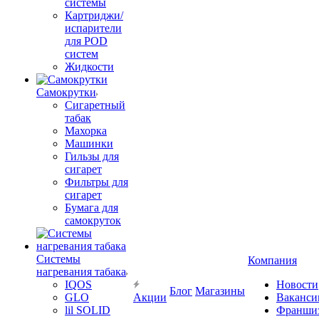
системы
Картриджи/
испарители
для POD
систем
Жидкости
Самокрутки
Сигаретный
табак
Махорка
Машинки
Гильзы для
сигарет
Фильтры для
сигарет
Бумага для
самокруток
Системы
Компания
нагревания табака
IQOS
Новости
Блог
Магазины
GLO
Акции
Ваканси
lil SOLID
Франши