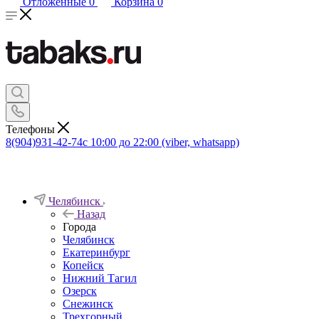
Отложенные
0
Корзина
0
Телефоны
8(904)931-42-74
с 10:00 до 22:00 (viber, whatsapp)
Челябинск
Назад
Города
Челябинск
Екатеринбург
Копейск
Нижний Тагил
Озерск
Снежинск
Трехгорный