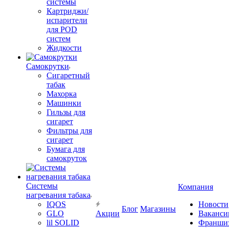
системы
Картриджи/
испарители
для POD
систем
Жидкости
Самокрутки
Сигаретный
табак
Махорка
Машинки
Гильзы для
сигарет
Фильтры для
сигарет
Бумага для
самокруток
Системы
Компания
нагревания табака
IQOS
Новости
Блог
Магазины
GLO
Акции
Ваканси
lil SOLID
Франши