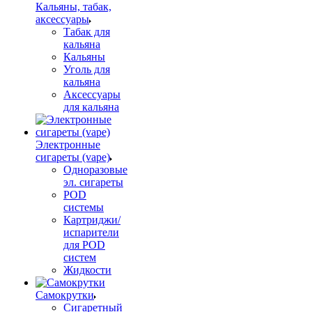
Кальяны, табак,
аксессуары
Табак для
кальяна
Кальяны
Уголь для
кальяна
Аксессуары
для кальяна
Электронные
сигареты (vape)
Одноразовые
эл. сигареты
POD
системы
Картриджи/
испарители
для POD
систем
Жидкости
Самокрутки
Сигаретный