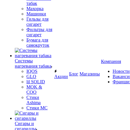
табак
Махорка
Машинки
Гильзы для
сигарет
Фильтры для
сигарет
Бумага для
самокруток
Системы
Компания
нагревания табака
IQOS
Новости
Блог
Магазины
GLO
Акции
Ваканси
lil SOLID
Франши
MOK &
COO
Стики
Ashima
Стики MC
Сигары и
сигариллы